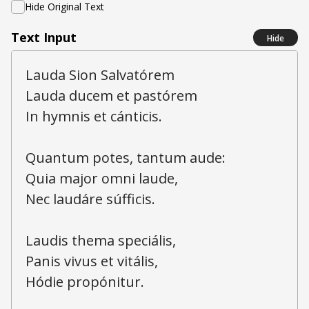
Hide Original Text
Text Input
Hide